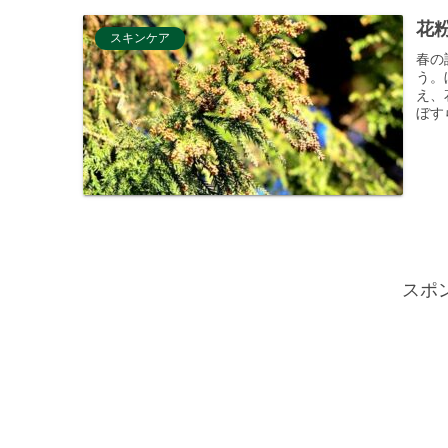
花
スキンケア
春の
う。
え、
ぼす
スポ