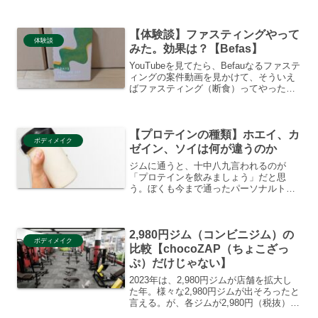
く入会しようと思ったんだけど、なんと
同業種のLifeFit（ライフフィット）も
【体験談】ファスティングやって
で...
体験談
みた。効果は？【Befas】
YouTubeを見てたら、Befauなるファステ
ィングの案件動画を見かけて、そういえ
ばファスティング（断食）ってやったこ
となかったなあと、やってみることにし
た。人生初のファスティング。で、この
記事では、どんな食生活に切り替わっ
【プロテインの種類】ホエイ、カ
て、どんな変化...
ボディメイク
ゼイン、ソイは何が違うのか
ジムに通うと、十中八九言われるのが
「プロテインを飲みましょう」だと思
う。ぼくも今まで通ったパーソナルトレ
ーニングジムでもれなく言われた。で、
じゃあ買おうとなった時、プロテインに
色々な種類があることに気づき、どれを
2,980円ジム（コンビニジム）の
買うべきか悩むまでが皆通る壁...
ボディメイク
比較【chocoZAP（ちょこざっ
ぷ）だけじゃない】
2023年は、2,980円ジムが店舗を拡大し
た年。様々な2,980円ジムが出そろったと
言える。が、各ジムが2,980円（税抜）ば
かりを前面に打ち出しているため、結局