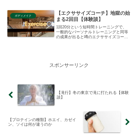
どこのジムにどんな特徴があるのかわか
っていない迷える子羊がたくさん現れて
【エクササイズコーチ】地獄の始
しま...
ボディメイク
まる2回目【体験談】
1回20分という短時間トレーニングで、
一般的なパーソナルトレーニングと同等
の成果が出ると噂のエクササイズコー
チ。本当なら、筋トレは嫌いだけどスタ
イルは維持したい自分にぴったりだと、
試しに入会してみることにした。で、2回
目のトレーニングを終え...
スポンサーリンク
【滝行】冬の東京で滝に打たれる【体験
談】
【プロテインの種類】ホエイ、カゼイ
ン、ソイは何が違うのか