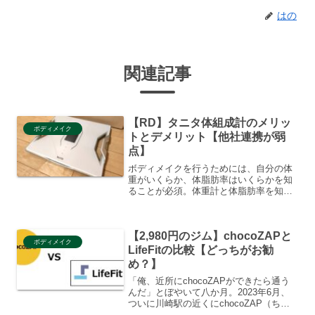
はの
関連記事
【RD】タニタ体組成計のメリッ
ボディメイク
トとデメリット【他社連携が弱
点】
ボディメイクを行うためには、自分の体
重がいくらか、体脂肪率はいくらかを知
ることが必須。体重計と体脂肪率を知り
たければ、体組成計が必須。例にもれず
ぼくも体組成計を探した。で、TANITAの
体組成計が良いと聞いて、二年ほど使っ
【2,980円のジム】chocoZAPと
ている。というわけ...
ボディメイク
LifeFitの比較【どっちがお勧
め？】
「俺、近所にchocoZAPができたら通う
んだ」とぼやいて八か月。2023年6月、
ついに川崎駅の近くにchocoZAP（ちょ
こざっぷ）ができる。胸熱。で、さっそ